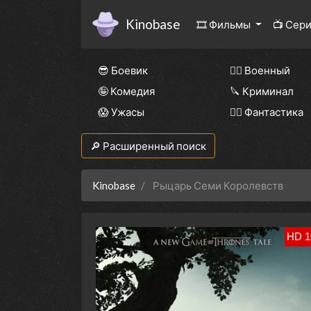
Kinobase
🎞 Фильмы
📺 Сер
😎 Боевик
👨‍✈️ Военный
🤪 Комедия
🔪 Криминал
😱 Ужасы
🧙‍♀️ Фантастика
🔎 Расширенный поиск
Kinobase
Рыцарь Семи Королевств
HD 1