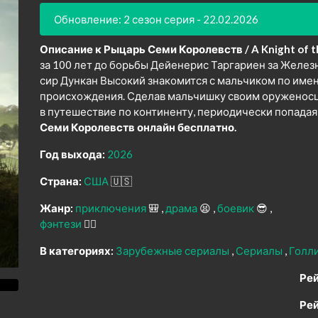
Обновление: 2 сезон серия - 22.02.2026
Описание к Рыцарь Семи Королевств / A Knight of th
за 100 лет до борьбы Дейенерис Таргариен за Желез
сир Дункан Высокий знакомится с мальчиком по имен
происхождения. Сделав мальчишку своим оруженосце
в путешествие по континенту, периодически попадая
Семи Королевств онлайн бесплатно.
Год выхода:
2026
Страна:
США
🇺🇸
Жанр:
приключения
🎒
драма
😫
боевик
😎
фэнтези
🧝‍♂️
В категориях:
Зарубежные сериалы
Сериалы
Голл
Рей
Рей