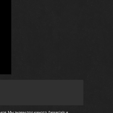
. Мы знаем про киного, fanserials и