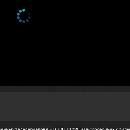
енных телесериалов в HD 720 и 1080 и многосерийных фильмов