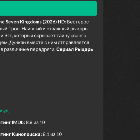
e Seven Kingdoms (2026) HD:
Вестерос
ный Трон. Наивный и отважный рыцарь
и Эгг, который скрывает тайну своего
м, Дункан вместе с ним отправляется
 в различные передряги.
Сериал Рыцарь
ивуд
тинг IMDb:
8.8 из 10
тинг Кинопоиска:
8.1 из 10