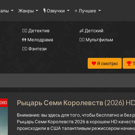
иалы
Жанры
🎙 Озвучки
⭐ Лучшее
🕵️‍♂️ Детектив
👶 Детский
👫 Мелодрама
🧚‍♀️ Мультфильм
🧝‍♂️ Фэнтези
Я смотрю
Рыцарь Семи Королевств (2026) HD
080
Внимание: вы здесь для того, чтобы бесплатно и без
Рыцарь Семи Королевств 2026 в хорошем HD качестве
происходили в США талантливым режиссером начиная