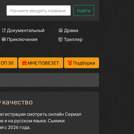
Найти
📑 Документальный
😫 Драма
🎒 Приключения
🤯 Триллер
ТОП 50
МНЕ ПОВЕЗЕТ
Подборки
 качество
 регистрации смотреть онлайн Сериал
 и на русском языке. Сьемки
 с 2026 года.