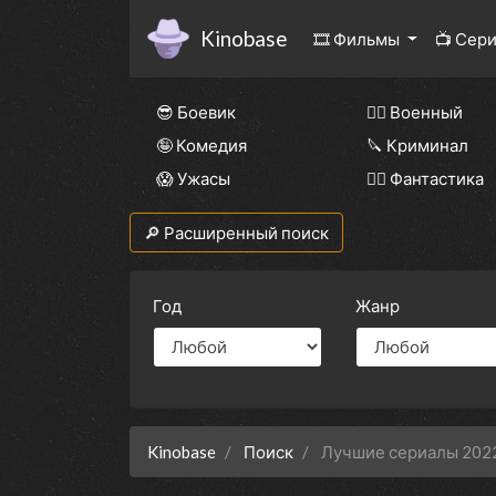
Kinobase
🎞 Фильмы
📺 Сер
😎 Боевик
👨‍✈️ Военный
🤪 Комедия
🔪 Криминал
😱 Ужасы
🧙‍♀️ Фантастика
🔎 Расширенный поиск
Год
Жанр
Kinobase
Поиск
Лучшие сериалы 2022