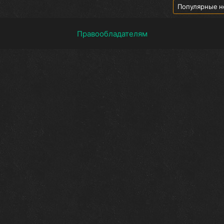
Популярные н
Правообладателям