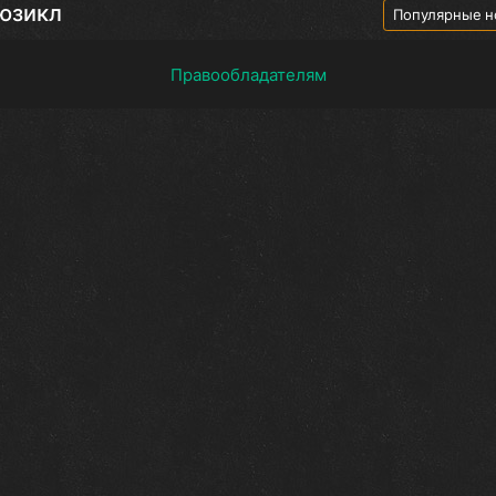
мюзикл
Популярные н
Правообладателям