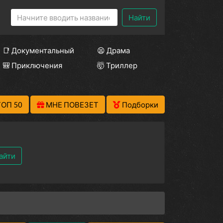
Найти
📑 Документальный
😫 Драма
🎒 Приключения
🤯 Триллер
ТОП 50
МНЕ ПОВЕЗЕТ
Подборки
айти