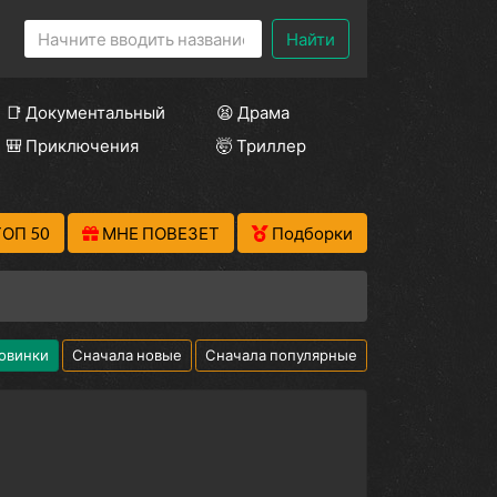
Найти
📑 Документальный
😫 Драма
🎒 Приключения
🤯 Триллер
ТОП 50
МНЕ ПОВЕЗЕТ
Подборки
овинки
Сначала новые
Сначала популярные