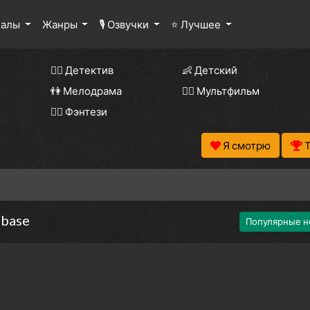
иалы
Жанры
🎙 Озвучки
⭐ Лучшее
🕵️‍♂️ Детектив
👶 Детский
👫 Мелодрама
🧚‍♀️ Мультфильм
🧝‍♂️ Фэнтези
Я смотрю
base
Популярные н