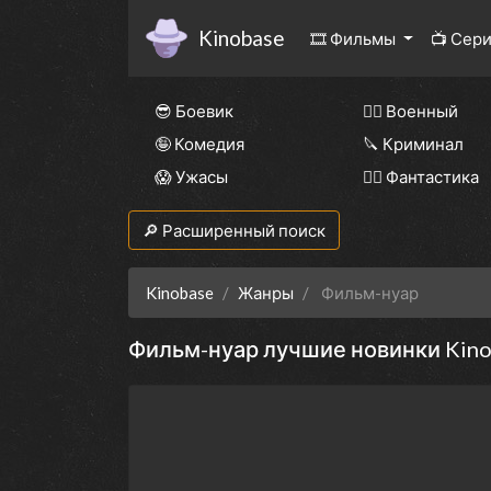
Kinobase
🎞 Фильмы
📺 Сер
😎 Боевик
👨‍✈️ Военный
🤪 Комедия
🔪 Криминал
😱 Ужасы
🧙‍♀️ Фантастика
🔎 Расширенный поиск
Kinobase
Жанры
Фильм-нуар
Фильм-нуар лучшие новинки Kino