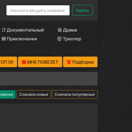
Найти
📑 Документальный
😫 Драма
🎒 Приключения
🤯 Триллер
ТОП 50
МНЕ ПОВЕЗЕТ
Подборки
овинки
Сначала новые
Сначала популярные