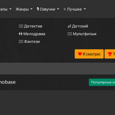
иалы
Жанры
🎙 Озвучки
⭐ Лучшее
🕵️‍♂️ Детектив
👶 Детский
👫 Мелодрама
🧚‍♀️ Мультфильм
🧝‍♂️ Фэнтези
Я смотрю
nobase
Популярные н