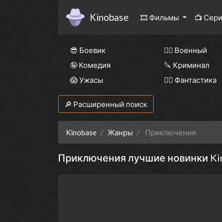
Kinobase
🎞 Фильмы
📺 Сер
😎 Боевик
👨‍✈️ Военный
🤪 Комедия
🔪 Криминал
😱 Ужасы
🧙‍♀️ Фантастика
🔎 Расширенный поиск
Kinobase
Жанры
Приключения
Приключения лучшие новинки Ki